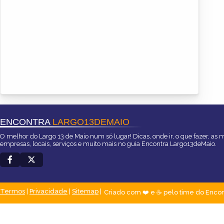
ENCONTRA
LARGO13DEMAIO
O melhor do Largo 13 de Maio num só lugar! Dicas, onde ir, o que fazer, as 
empresas, locais, serviços e muito mais no guia Encontra Largo13deMaio.
Termos
|
Privacidade
|
Sitemap
Criado com ❤️ e ☕ pelo time do Encon