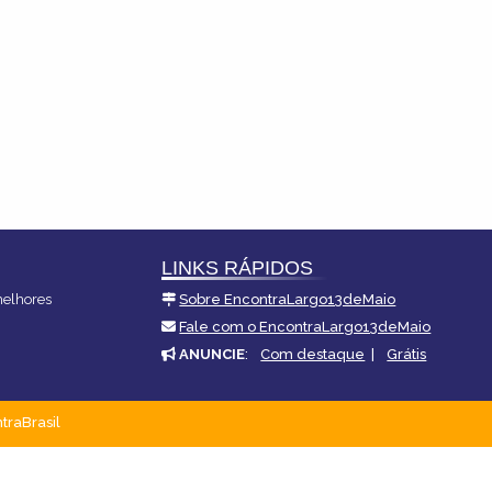
LINKS RÁPIDOS
melhores
Sobre EncontraLargo13deMaio
Fale com o EncontraLargo13deMaio
ANUNCIE
:
Com destaque
|
Grátis
traBrasil