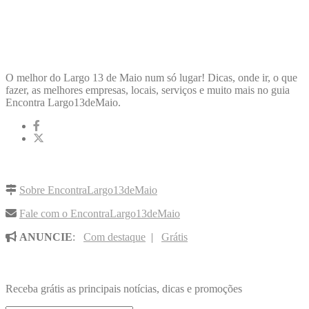
ENCONTRA
LARGO13DEMAIO
O melhor do Largo 13 de Maio num só lugar! Dicas, onde ir, o que
fazer, as melhores empresas, locais, serviços e muito mais no guia
Encontra Largo13deMaio.
LINKS RÁPIDOS
Sobre EncontraLargo13deMaio
Fale com o EncontraLargo13deMaio
ANUNCIE
:
Com destaque
|
Grátis
NOVIDADES POR E-MAIL
Receba grátis as principais notícias, dicas e promoções