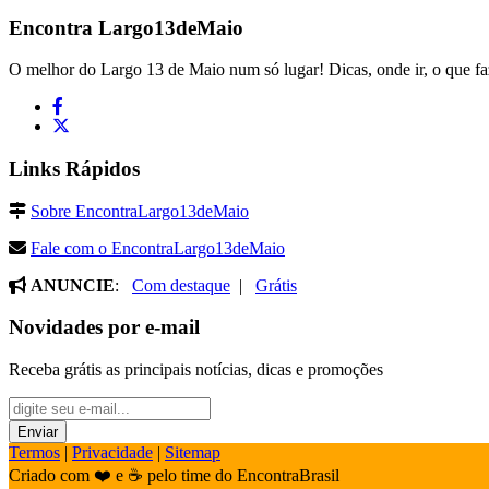
Encontra
Largo13deMaio
O melhor do Largo 13 de Maio num só lugar! Dicas, onde ir, o que fa
Links Rápidos
Sobre EncontraLargo13deMaio
Fale com o EncontraLargo13deMaio
ANUNCIE
:
Com destaque
|
Grátis
Novidades por e-mail
Receba grátis as principais notícias, dicas e promoções
Termos
|
Privacidade
|
Sitemap
Criado com ❤️ e ☕ pelo time do EncontraBrasil