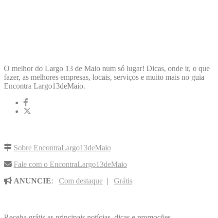
ENCONTRA
LARGO13DEMAIO
O melhor do Largo 13 de Maio num só lugar! Dicas, onde ir, o que
fazer, as melhores empresas, locais, serviços e muito mais no guia
Encontra Largo13deMaio.
LINKS RÁPIDOS
Sobre EncontraLargo13deMaio
Fale com o EncontraLargo13deMaio
ANUNCIE
:
Com destaque
|
Grátis
NOVIDADES POR E-MAIL
Receba grátis as principais notícias, dicas e promoções