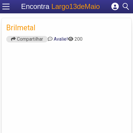
Encontra
Largo13deMaio
Cadastrar empresa
Fazer login
Brilmetal
Criar conta
Compartilhar
Avalie!
200