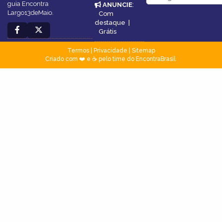
guia Encontra
ANUNCIE
:
Largo13deMaio.
Com
destaque
|
Grátis
Termos
|
Privacidade
|
Sitemap
Criado com ❤️ e ☕ pelo time do EncontraBrasil