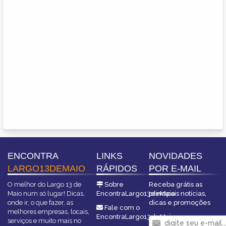
ENCONTRA
LINKS
NOVIDADES
LARGO13DEMAIO
RÁPIDOS
POR E-MAIL
O melhor do Largo 13 de
Sobre
Receba grátis as
Maio num só lugar! Dicas,
EncontraLargo13deMaio
principais notícias,
onde ir, o que fazer, as
dicas e promoções
Fale com o
melhores empresas, locais,
EncontraLargo13deMaio
serviços e muito mais no