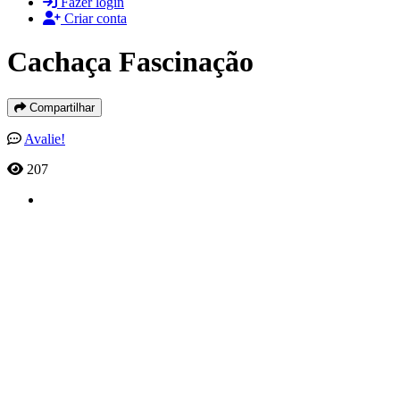
Fazer login
Criar conta
Cachaça Fascinação
Compartilhar
Avalie!
207