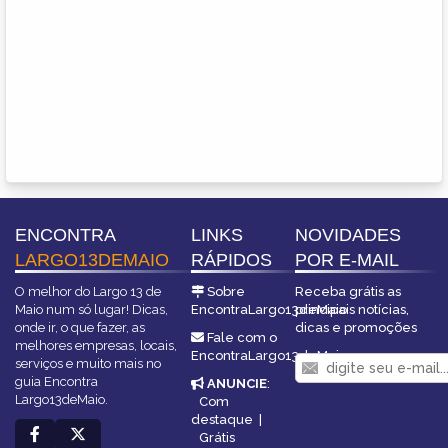
ENCONTRA
LINKS
NOVIDADES
LARGO13DEMAIO
RÁPIDOS
POR E-MAIL
O melhor do Largo 13 de
Sobre
Receba grátis as
Maio num só lugar! Dicas,
EncontraLargo13deMaio
principais notícias,
onde ir, o que fazer, as
dicas e promoções
Fale com o
melhores empresas, locais,
EncontraLargo13deMaio
serviços e muito mais no
guia Encontra
ANUNCIE
:
Largo13deMaio.
Com
destaque
|
Grátis