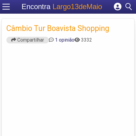
Encontra
Largo13deMaio
Cadastrar empresa
Fazer login
Câmbio Tur Boavista Shopping
Criar conta
Compartilhar
1 opinião
3332