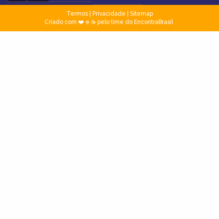
Termos
|
Privacidade
|
Sitemap
Criado com ❤️ e ☕ pelo time do EncontraBrasil