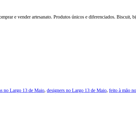
rar e vender artesanato. Produtos únicos e diferenciados. Biscuit, biju
tas no Largo 13 de Maio
,
designers no Largo 13 de Maio
,
feito à mão n