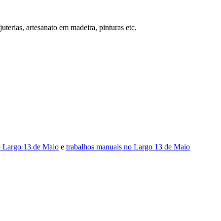
terias, artesanato em madeira, pinturas etc.
o Largo 13 de Maio
e
trabalhos manuais no Largo 13 de Maio