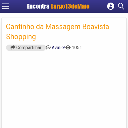
Encontra
Largo13deMaio
Cadastrar empresa
Fazer login
Cantinho da Massagem Boavista
Criar conta
Shopping
Compartilhar
Avalie!
1051