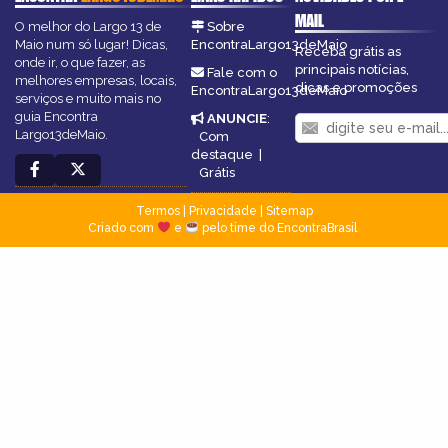
MAIL
O melhor do Largo 13 de
Sobre
Maio num só lugar! Dicas,
EncontraLargo13deMaio
Receba grátis as
onde ir, o que fazer, as
principais notícias,
Fale com o
melhores empresas, locais,
dicas e promoções
EncontraLargo13deMaio
serviços e muito mais no
guia Encontra
ANUNCIE
:
Largo13deMaio.
Com
destaque
|
Grátis
Termos
|
Privacidade
|
Sitemap
Criado com
e
pelo time do EncontraBrasil