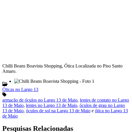
Chilli Beans Boavista Shopping, Ótica Localizada no Piso Santo
Amaro.
Óticas no Largo 13
armação de óculos no Largo 13 de Maio
,
lentes de contato no Largo
13 de Maio
,
lentes no Largo 13 de Maio
,
óculos de grau no Largo
13 de Maio
,
óculos de sol na Largo 13 de Maio
e
ótica no Largo 13
de Maio
Pesquisas Relacionadas