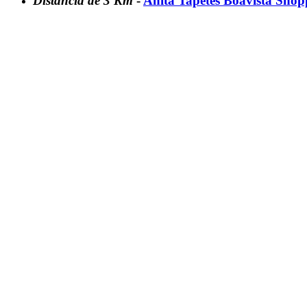
Distância de 3 Km
-
Anita Tapetes Boavista Shop