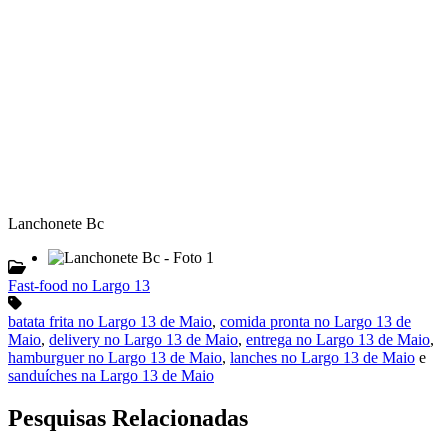
Lanchonete Bc
Fast-food no Largo 13
batata frita no Largo 13 de Maio
,
comida pronta no Largo 13 de
Maio
,
delivery no Largo 13 de Maio
,
entrega no Largo 13 de Maio
,
hamburguer no Largo 13 de Maio
,
lanches no Largo 13 de Maio
e
sanduíches na Largo 13 de Maio
Pesquisas Relacionadas