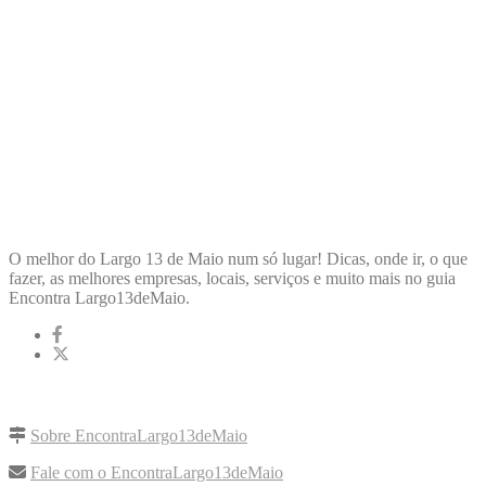
ENCONTRA
LARGO13DEMAIO
O melhor do Largo 13 de Maio num só lugar! Dicas, onde ir, o que
fazer, as melhores empresas, locais, serviços e muito mais no guia
Encontra Largo13deMaio.
LINKS RÁPIDOS
Sobre EncontraLargo13deMaio
Fale com o EncontraLargo13deMaio