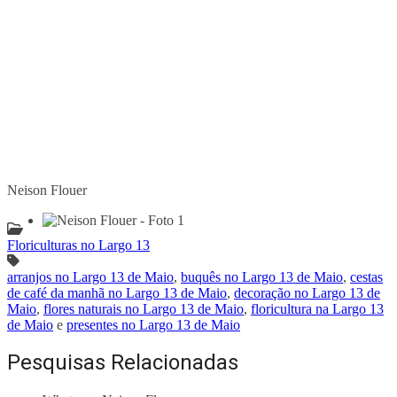
Neison Flouer
Floriculturas no Largo 13
arranjos no Largo 13 de Maio
,
buquês no Largo 13 de Maio
,
cestas
de café da manhã no Largo 13 de Maio
,
decoração no Largo 13 de
Maio
,
flores naturais no Largo 13 de Maio
,
floricultura na Largo 13
de Maio
e
presentes no Largo 13 de Maio
Pesquisas Relacionadas