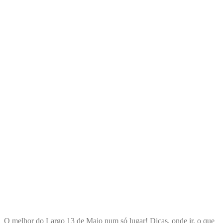
ENCONTRA
LARGO13DEMAIO
O melhor do Largo 13 de Maio num só lugar! Dicas, onde ir, o que