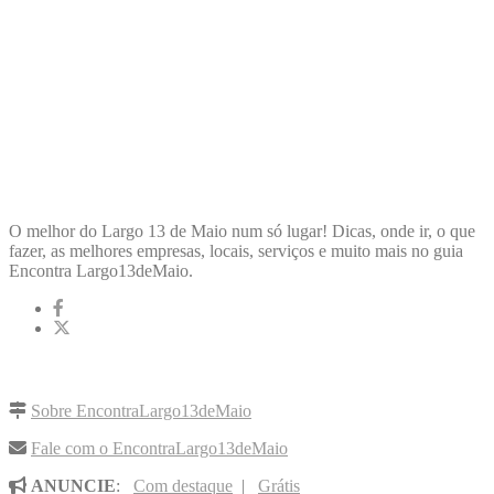
ENCONTRA
LARGO13DEMAIO
O melhor do Largo 13 de Maio num só lugar! Dicas, onde ir, o que
fazer, as melhores empresas, locais, serviços e muito mais no guia
Encontra Largo13deMaio.
LINKS RÁPIDOS
Sobre EncontraLargo13deMaio
Fale com o EncontraLargo13deMaio
ANUNCIE
:
Com destaque
|
Grátis