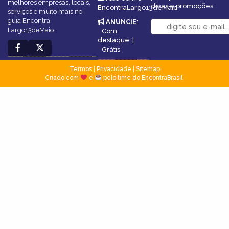
melhores empresas, locais,
dicas e promoções
EncontraLargo13deMaio
serviços e muito mais no
guia Encontra
ANUNCIE
:
Largo13deMaio.
Com
destaque
|
Grátis
Termos
|
Privacidade
|
Sitemap
Criado com
e
pelo time do EncontraBrasil