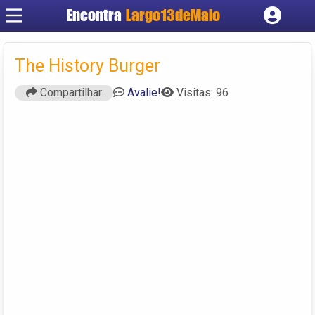
Encontra
Largo13deMaio
Cadastrar empresa
Fazer login
The History Burger
Criar conta
Compartilhar
Avalie!
Visitas: 96