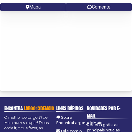
Mapa
Comente
ENCONTRA
LARGO13DEMAIO
LINKS RÁPIDOS
NOVIDADES POR E-
MAIL
O melhor do Largo 13 de
Sobre
Maio num só lugar! Dicas,
EncontraLargo13deMaio
Receba grátis as
onde ir, o que fazer, as
principais notícias,
Fale com o