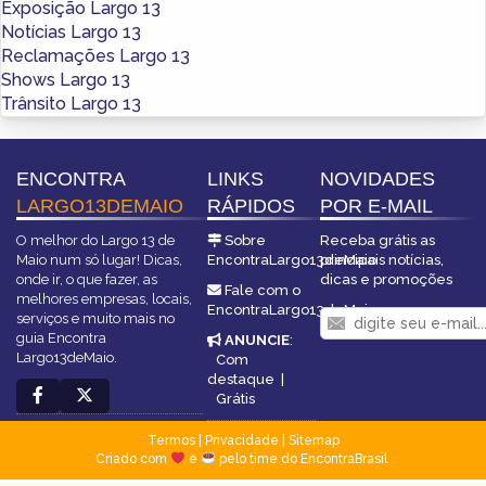
Exposição Largo 13
Notícias Largo 13
Reclamações Largo 13
Shows Largo 13
Trânsito Largo 13
ENCONTRA
LINKS
NOVIDADES
LARGO13DEMAIO
RÁPIDOS
POR E-MAIL
O melhor do Largo 13 de
Sobre
Receba grátis as
Maio num só lugar! Dicas,
EncontraLargo13deMaio
principais notícias,
onde ir, o que fazer, as
dicas e promoções
Fale com o
melhores empresas, locais,
EncontraLargo13deMaio
serviços e muito mais no
guia Encontra
ANUNCIE
:
Largo13deMaio.
Com
destaque
|
Grátis
Termos
|
Privacidade
|
Sitemap
Criado com
e
pelo time do EncontraBrasil