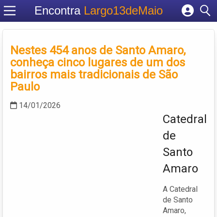
Encontra
Largo13deMaio
Cadastrar empresa
Fazer login
Nestes 454 anos de Santo Amaro,
Criar conta
conheça cinco lugares de um dos
bairros mais tradicionais de São
Paulo
14/01/2026
Catedral
de
Santo
Amaro
A Catedral
de Santo
Amaro,