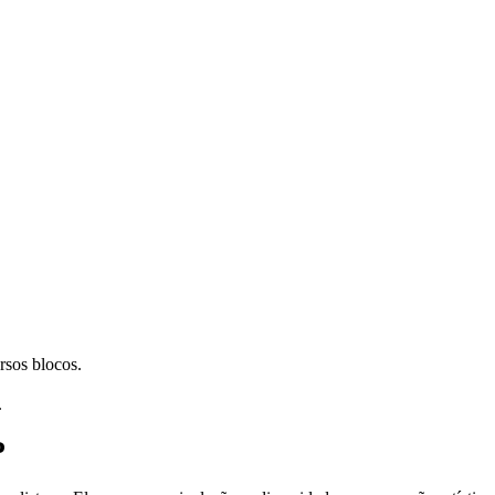
rsos blocos.
.
P