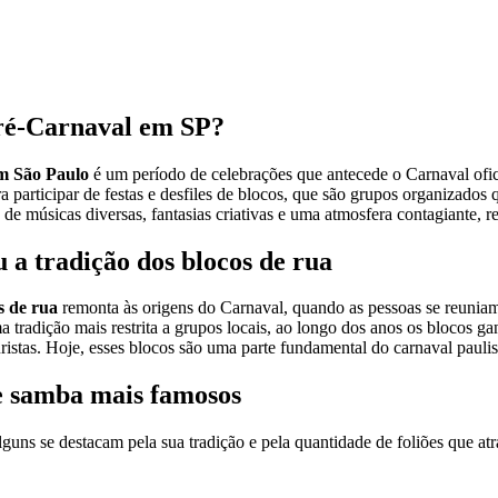
ré-Carnaval em SP?
m São Paulo
é um período de celebrações que antecede o Carnaval ofici
a participar de festas e desfiles de blocos, que são grupos organizado
a de músicas diversas, fantasias criativas e uma atmosfera contagiante, re
 a tradição dos blocos de rua
s de rua
remonta às origens do Carnaval, quando as pessoas se reuniam
radição mais restrita a grupos locais, ao longo dos anos os blocos ga
uristas. Hoje, esses blocos são uma parte fundamental do carnaval paulis
e samba mais famosos
guns se destacam pela sua tradição e pela quantidade de foliões que at