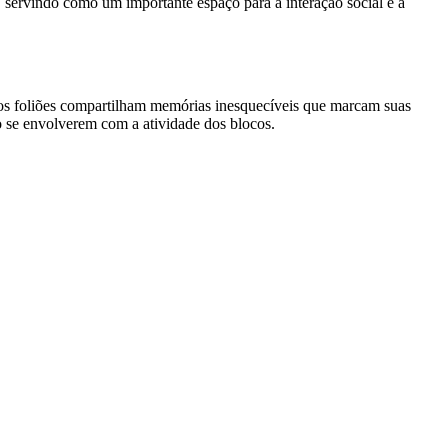
, servindo como um importante espaço para a interação social e a
tos foliões compartilham memórias inesquecíveis que marcam suas
o se envolverem com a atividade dos blocos.