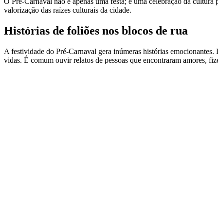
O Pré-Carnaval não é apenas uma festa; é uma celebração da cultura pa
valorização das raízes culturais da cidade.
Histórias de foliões nos blocos de rua
A festividade do Pré-Carnaval gera inúmeras histórias emocionantes.
vidas. É comum ouvir relatos de pessoas que encontraram amores, fize