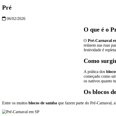
Pré
06/02/2026
O que é o P
O
Pré-Carnaval e
reúnem nas ruas par
festividade é replet
Como surgiu
A prática dos
bloco
começado como uma t
os nativos quanto t
Os blocos d
Entre os muitos
blocos de samba
que fazem parte do Pré-Carnaval, al