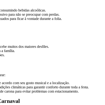
 consumindo bebidas alcoólicas.
essivo para não se preocupar com perdas.
ados para ficar à vontade durante a folia.
cebe muitos dos maiores desfiles.
 a família.
ões.
rar:
e acordo com seu gosto musical e a localização.
ições climáticas para garantir conforto durante toda a festa.
s de carona para evitar problemas com estacionamento.
Carnaval