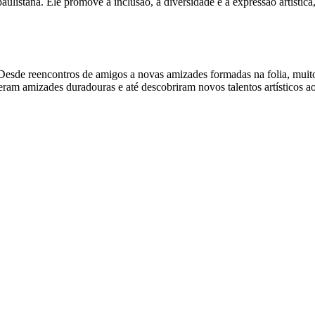
ulistana. Ele promove a inclusão, a diversidade e a expressão artística
 Desde reencontros de amigos a novas amizades formadas na folia, mui
ram amizades duradouras e até descobriram novos talentos artísticos a