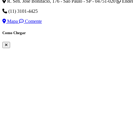
R. Sen. José Bonifácio, 176 - São Paulo - SP - 04751-020
Ender
(11) 3101-4425
Mapa
Comente
Como Chegar