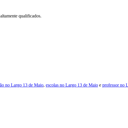
ltamente qualificados.
ão no Largo 13 de Maio
,
escolas no Largo 13 de Maio
e
professor no 